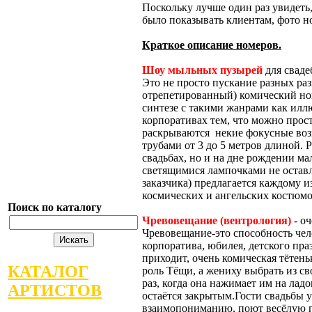
Поскольку лучше один раз увидеть,
было показывать клиентам, фото но
Краткое описание номеров.
Шоу мыльных пузырей
для сваде
Это не просто пускание разных ра
отрепетированный) комический ном
синтезе с такими жанрами как илл
корпоративах тем, что можно прос
раскрываются некие фокусные во
трубами от 3 до 5 метров длиной. 
свадьбах, но и на дне рождении м
светящимися лампочками не оставл
заказчика) предлагается каждому 
космических и ангельских костюмо
Поиск по каталогу
Чревовещание (вентрология)
- оч
Чревовещание-это способность чело
корпоратива, юбилея, детского пра
приходит, очень комическая тётень
КАТАЛОГ
роль Тёщи, а жениху выбрать из св
раз, когда она нажимает им на лад
АРТИСТОВ
остаётся закрытым.Гости свадьбы у
взаимопониманию, поют весёлую пе