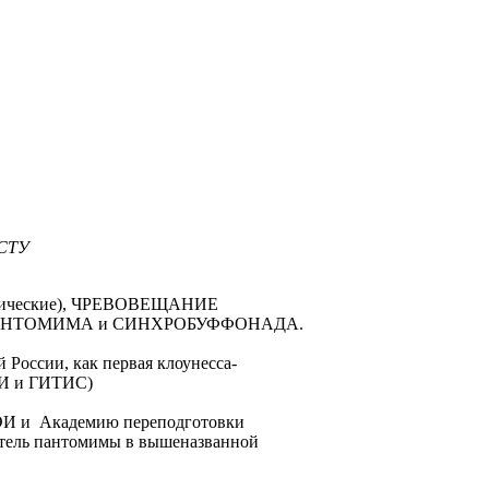
СТУ
ссические), ЧРЕВОВЕЩАНИЕ
же как ПАНТОМИМА и СИНХРОБУФФОНАДА.
 России, как первая клоунесса-
ДРИ и ГИТИС)
МЭИ и Академию переподготовки
ватель пантомимы в вышеназванной