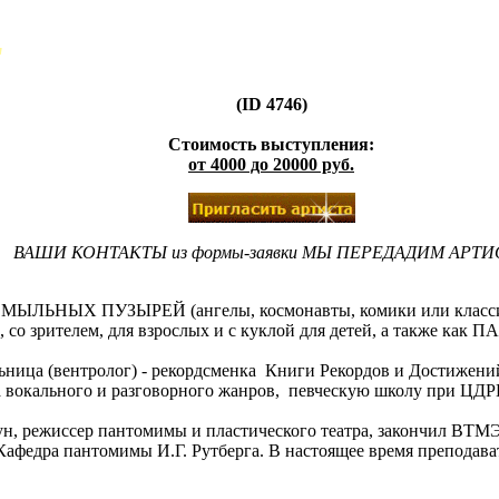
"
(ID 4746)
Стоимость выступления:
от 4000 до 20000 руб.
ВАШИ КОНТАКТЫ из формы-заявки МЫ ПЕРЕДАДИМ АРТИ
 МЫЛЬНЫХ ПУЗЫРЕЙ (ангелы, космонавты, комики или кла
, со зрителем, для взрослых и с куклой для детей, а так
ьница (вентролог) - рекордсменка Книги Рекордов и Достижений
са вокального и разговорного жанров, певческую школу при Ц
ун, режиссер пантомимы и пластического театра, закончил ВТ
 Кафедра пантомимы И.Г. Рутберга. В настоящее время препода