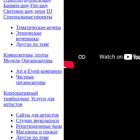
Бармен-шоу
Fire-шоу
Световое шоу, неон
DJ
Специальные проекты
Тематические вечера
Этнические
вечеринки
Другие по теме
Композиторы, поэты
Модели
Организаторы
Art и Event компании
Частные
организаторы
Корпоративный
тимбилдинг
Услуги для
артистов
Сайты для артистов
Студии звукозаписи
Репитиционные базы
Магазины и прокат
Другое по теме