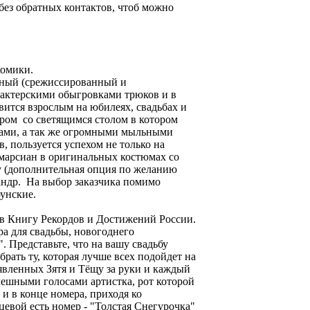
(без обратных контактов, чтоб можно
комики.
енный (срежиссированный и
 актерскими обыгровками трюков и в
ится взрослым на юбилеях, свадьбах и
ером со светящимся столом в котором
ами, а так же огромными мыльными
, пользуется успехом не только на
 марсиан в оригинальных костюмах со
оу (дополнительная опция по желанию
андр. На выбор заказчика помимо
унские.
 в Книгу Рекордов и Достижений России.
ра для свадьбы, новогоднего
. Представьте, что на вашу свадьбу
рать ту, которая лучше всех подойдет на
оявленных Зятя и Тёщу за руки и каждый
АФИША /
смешными голосами артистка, рот которой
АНОНС!
и в конце номера, приходя ко
евой есть номер - "Толстая Снегурочка"