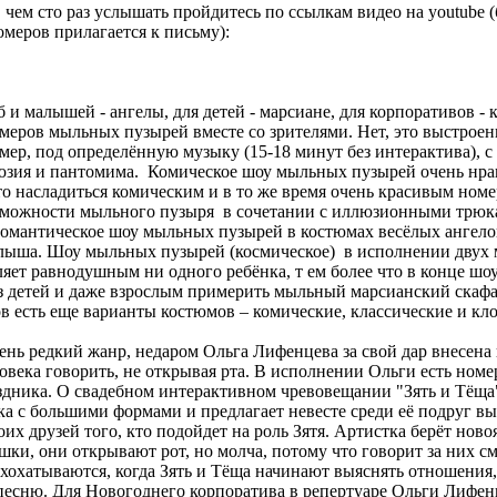
 чем сто раз услышать пройдитесь по ссылкам видео на youtube 
меров прилагается к письму):
б и малышей - ангелы, для детей - марсиане, для корпоративов - 
змеров мыльных пузырей вместе со зрителями. Нет, это выстро
ер, под определённую музыку (15-18 минут без интерактива), с
юзия и пантомима. Комическое шоу мыльных пузырей очень нрав
то насладиться комическим и в то же время очень красивым ном
зможности мыльного пузыря в сочетании с иллюзионными трюк
Романтическое шоу мыльных пузырей в костюмах весёлых ангелов
алыша. Шоу мыльных пузырей (космическое) в исполнении двух
яет равнодушным ни одного ребёнка, т ем более что в конце ш
из детей и даже взрослым примерить мыльный марсианский скаф
в есть еще варианты костюмов – комические, классические и кло
ень редкий жанр, недаром Ольга Лифенцева за свой дар внесена
века говорить, не открывая рта. В исполнении Ольги есть номе
здника. О свадебном интерактивном чревовещании "Зять и Тёща"
ка с большими формами и предлагает невесте среди её подруг выб
оих друзей того, кто подойдет на роль Зятя. Артистка берёт нов
ошки, они открывают рот, но молча, потому что говорит за них 
хохатываются, когда Зять и Тёща начинают выяснять отношения, 
сню. Для Новогоднего корпоратива в репертуаре Ольги Лифенц