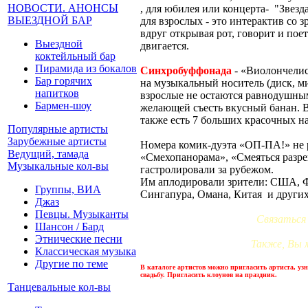
НОВОСТИ. АНОНСЫ
, для юбилея или концерта- "Звезд
ВЫЕЗДНОЙ БАР
для взрослых - это интерактив со з
вдруг открывая рот, говорит и поет
Выездной
двигается.
коктейльный бар
Пирамида из бокалов
Синхробуффонада
- «Виолончелис
Бар горячих
на музыкальный носитель (диск, ми
напитков
взрослые не остаются равнодушны
Бармен-шоу
желающей съесть вкусный банан. В
также есть 7 больших красочных над
Популярные артисты
Зарубежные артисты
Номера комик-дуэта «ОП-ПА!» не р
Ведущий, тамада
«Смехопанорама», «Смеяться разре
Музыкальные кол-вы
гастролировали за рубежом.
Им аплодировали зрители: США, Ф
Группы, ВИА
Сингапура, Омана, Китая и других
Джаз
Певцы. Музыканты
Связаться
Шансон / Бард
Этнические песни
Также, Вы 
Классическая музыка
Другие по теме
В каталоге артистов можно пригласить артиста, узн
свадьбу. Пригласить клоунов на праздник.
Танцевальные кол-вы