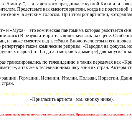
а за 5 минут", а для детского праздника, с куклой Кики или го
рителем. Представьте как смеются зрители, когда не подставной, 
 не своим, а детским голосом. При этом рот артистки, которая з
т» и «Муха» - это комическая пантомима которая работается син
ни-диск) В результате зритель видит мультик на сцене. Особенно
ми, и также смеются над весёлым Виолончелистом и его проказ
 репертуаре также комические репризы: «Пародия на фокусы, но
увных шаров ( от 1.5 до 2.5 метров в диаметре) для запуска в за
аз транслировались по телевидению в таких передачах как «Кри
шается», а так же в телевизионных шоу многих стран. Актеры эт
ранции, Германии, Испании, Италии, Польши, Норвегии, Дании
 стран.
 с артистом или заказать артиста на мероприятие Вы можете,
«Пригласить артиста» (см. кнопку ниже).
можете позвонить и задать вопросы или сделать заказ на арти
ать цены на артистов, посмотреть контакты артистов. Представлены артисты на праздник, где 