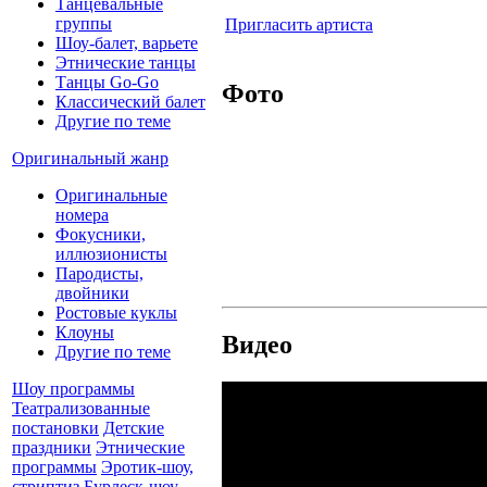
Танцевальные
группы
Пригласить артиста
Шоу-балет, варьете
Этнические танцы
Танцы Go-Go
Фото
Классический балет
Другие по теме
Оригинальный жанр
Оригинальные
номера
Фокусники,
иллюзионисты
Пародисты,
двойники
Ростовые куклы
Клоуны
Видео
Другие по теме
Шоу программы
Театрализованные
постановки
Детские
праздники
Этнические
программы
Эротик-шоу,
стриптиз
Бурлеск-шоу