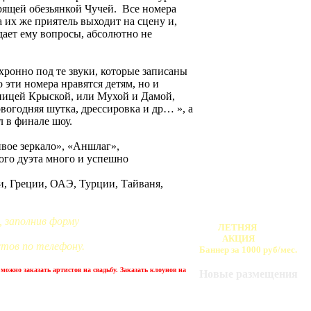
ворящей обезьянкой Чучей. Все номера
а их же приятель выходит на сцену и,
адает ему вопросы, абсолютно не
хронно под те звуки, которые записаны
 эти номера нравятся детям, но и
ницей Крыской, или Мухой и Дамой,
вогодняя шутка, дрессировка и др… », а
л в финале шоу.
вое зеркало», «Аншлаг»,
ого дуэта много и успешно
, Греции, ОАЭ, Турции, Тайваня,
 заполнив форму
ЛЕТНЯЯ
АКЦИЯ
стов по телефону.
Баннер за 1000 руб/мес.
можно заказать артистов на свадьбу. Заказать клоунов на
Новые размещения