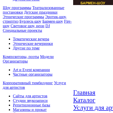
Шоу программы
Театрализованные
постановки
Детские праздники
Этнические программы
Эротик-шоу,
стриптиз
Бурлеск-шоу
Бармен-шоу
Fire-
шоу
Световое шоу, неон
DJ
Специальные проекты
Тематические вечера
Этнические вечеринки
Другие по теме
Композиторы, поэты
Модели
Организаторы
Art и Event компании
Частные организаторы
Корпоративный тимбилдинг
Услуги
для артистов
Главная
Сайты для артистов
Каталог
Студии звукозаписи
Репитиционные базы
Услуги для ар
Магазины и прокат