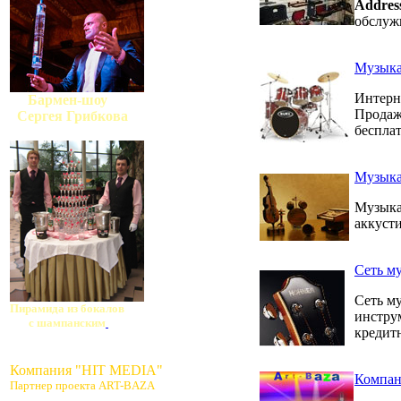
Addres
обслуж
Музыка
Интерн
Бармен-шоу
Продаж
Сергея Грибкова
бесплат
Музыка
Музыка
аккуст
Сеть м
Сеть м
Пирамида из бокалов
инструм
с шампанским
кредит
Компания "HIT MEDIA"
Компа
Партнер проекта ART-BAZA