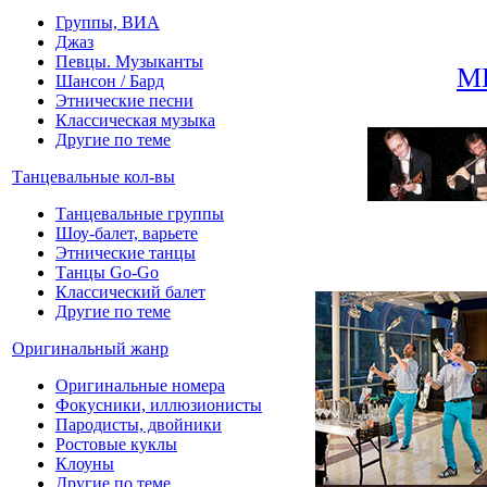
Группы, ВИА
Джаз
Певцы. Музыканты
М
Шансон / Бард
Этнические песни
Классическая музыка
Другие по теме
Танцевальные кол-вы
Танцевальные группы
Шоу-балет, варьете
Этнические танцы
Танцы Go-Go
Классический балет
Другие по теме
Оригинальный жанр
Оригинальные номера
Фокусники, иллюзионисты
Пародисты, двойники
Ростовые куклы
Клоуны
Другие по теме