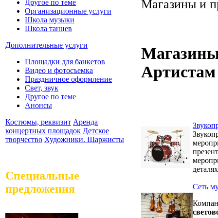
Магазины и п
Другое по теме
Организационные услуги
Школа музыки
Школа танцев
Дополнительные услуги
Магазины 
Площадки для банкетов
Артистам
Видео и фотосъемка
Праздничное оформление
Свет, звук
Другое по теме
Анонсы
Костюмы, реквизит
Аренда
Звукопр
концертных площадок
Детское
Звукопр
творчество
Художники. Шаржисты
меропр
презен
меропр
деталях
Специальные
предложения
Сеть м
Компа
светов