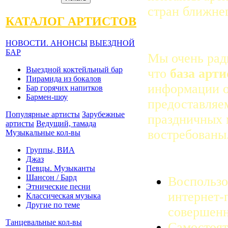
стран ближнег
КАТАЛОГ АРТИСТОВ
НОВОСТИ. АНОНСЫ
ВЫЕЗДНОЙ
БАР
Мы очень рад
Выездной коктейльный бар
что
база арти
Пирамида из бокалов
информации о
Бар горячих напитков
Бармен-шоу
предоставляе
Популярные артисты
Зарубежные
праздничных 
артисты
Ведущий, тамада
востребованы
Музыкальные кол-вы
Группы, ВИА
Джаз
Певцы. Музыканты
Шансон / Бард
Воспользо
Этнические песни
интернет-
Классическая музыка
Другие по теме
совершенн
Танцевальные кол-вы
Самостоят