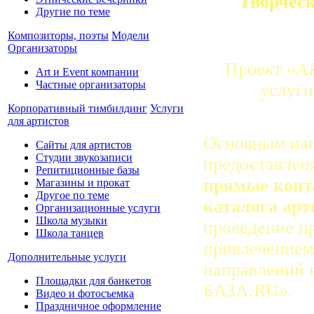
Творческ
Другие по теме
Композиторы, поэты
Модели
Организаторы
Проект «А
Art и Event компании
Частные организаторы
услуги
Корпоративный тимбилдинг
Услуги
для артистов
Основным нап
Сайты для артистов
Студии звукозаписи
предоставле
Репитиционные базы
прямые конт
Магазины и прокат
Другое по теме
каталога арт
Организационные услуги
Школа музыки
проведение п
Школа танцев
привлечение
Дополнительные услуги
направлений 
Площадки для банкетов
БАЗА.RU».
Видео и фотосъемка
Праздничное оформление