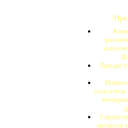
Пре
Кон
разли
катало
В
Предост
Написа
участием 
вечерин
д
Гаранти
артиста 