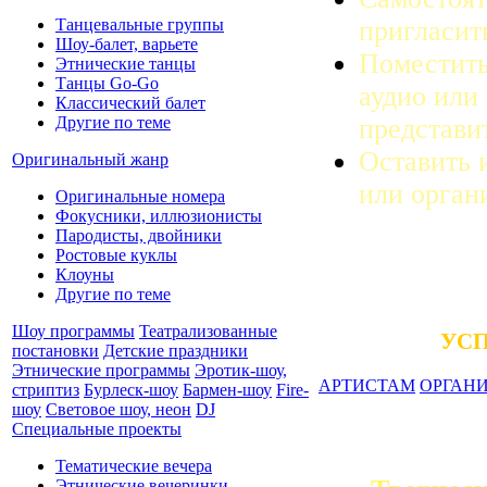
пригласит
Танцевальные группы
Шоу-балет, варьете
Поместит
Этнические танцы
Танцы Go-Go
аудио или
Классический балет
представи
Другие по теме
Оставить 
Оригинальный жанр
или орган
Оригинальные номера
Фокусники, иллюзионисты
Пародисты, двойники
Ростовые куклы
Клоуны
Другие по теме
Шоу программы
Театрализованные
УСП
постановки
Детские праздники
Этнические программы
Эротик-шоу,
АРТИСТАМ
ОРГАН
стриптиз
Бурлеск-шоу
Бармен-шоу
Fire-
шоу
Световое шоу, неон
DJ
Специальные проекты
Тематические вечера
Этнические вечеринки