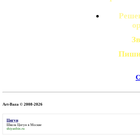
Решен
о
Зв
Пишит
Art-Baza © 2008-2026
Цигун
Школа
Цигун
в Москве
shiyanbin.ru