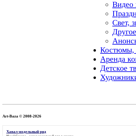
Видео 
Праздн
Свет, з
Другое
Анонс
Костюмы, 
Аренда ко
Детское тв
Художники
Art-Baza © 2008-2026
Хавал модельный ряд