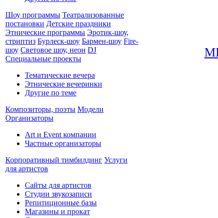
Шоу программы
Театрализованные
постановки
Детские праздники
Этнические программы
Эротик-шоу,
стриптиз
Бурлеск-шоу
Бармен-шоу
Fire-
М
шоу
Световое шоу, неон
DJ
Специальные проекты
Тематические вечера
Этнические вечеринки
Другие по теме
Композиторы, поэты
Модели
Организаторы
Art и Event компании
Частные организаторы
Корпоративный тимбилдинг
Услуги
для артистов
Сайты для артистов
Студии звукозаписи
Репитиционные базы
Магазины и прокат