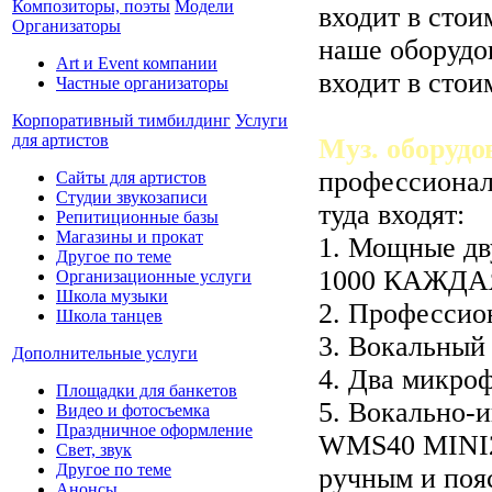
Композиторы, поэты
Модели
входит в стои
Организаторы
наше оборудо
Art и Event компании
входит в стои
Частные организаторы
Корпоративный тимбилдинг
Услуги
для артистов
Муз. оборудо
профессионал
Сайты для артистов
Студии звукозаписи
туда входят:
Репитиционные базы
Магазины и прокат
1. Мощные дв
Другое по теме
1000 КАЖДАЯ-
Организационные услуги
Школа музыки
2. Професси
Школа танцев
3. Вокальный
Дополнительные услуги
4. Два микроф
Площадки для банкетов
5. Вокально-
Видео и фотосъемка
Праздничное оформление
WMS40 MINI2
Свет, звук
Другое по теме
ручным и по
Анонсы