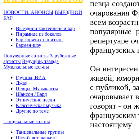
певца создаю
очарования Ф
НОВОСТИ. АНОНСЫ
ВЫЕЗДНОЙ
БАР
всем возрастн
Выездной коктейльный бар
популярные ре
Пирамида из бокалов
репертуаре о
Бар горячих напитков
Бармен-шоу
французских 
Популярные артисты
Зарубежные
артисты
Ведущий, тамада
Музыкальные кол-вы
Он интересен
живой, юморн
Группы, ВИА
Джаз
с публикой, з
Певцы. Музыканты
Шансон / Бард
очаровывает в
Этнические песни
говорят - он
Классическая музыка
Другие по теме
французским 
Танцевальные кол-вы
настоящему а
Танцевальные группы
Шоу-балет, варьете