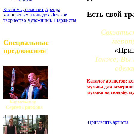
Костюмы, реквизит
Аренда
Есть свой тр
концертных площадок
Детское
творчество
Художники. Шаржисты
Связатьс
мероп
Специальные
«Приг
предложения
Также, Вы 
сдела
Каталог артистов: ко
музыка для вечеринк
музыка на свадьбу, м
Бармен-шоу
Сергея Грибкова
Пригласить артиста