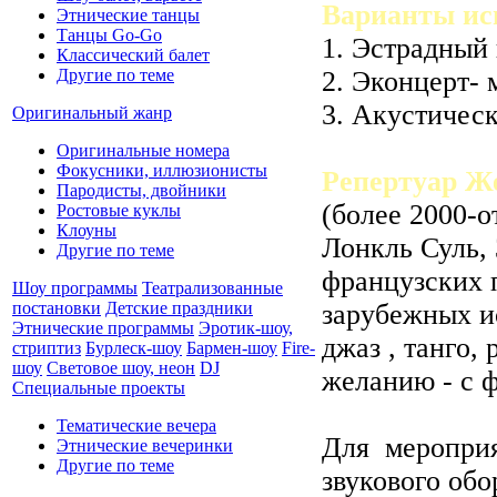
Варианты ис
Этнические танцы
Танцы Go-Go
1. Эстрадный
Классический балет
Другие по теме
2. Эконцерт-
3. Акустическ
Оригинальный жанр
Оригинальные номера
Фокусники, иллюзионисты
Репертуар Ж
Пародисты, двойники
(более 2000-
Ростовые куклы
Клоуны
Лонкль Суль, 
Другие по теме
французских 
Шоу программы
Театрализованные
постановки
Детские праздники
зарубежных и
Этнические программы
Эротик-шоу,
джаз , танго,
стриптиз
Бурлеск-шоу
Бармен-шоу
Fire-
шоу
Световое шоу, неон
DJ
желанию - с 
Специальные проекты
Тематические вечера
Для мероприя
Этнические вечеринки
Другие по теме
звукового обо