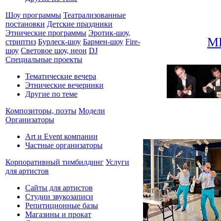
Шоу программы
Театрализованные
постановки
Детские праздники
Этнические программы
Эротик-шоу,
М
стриптиз
Бурлеск-шоу
Бармен-шоу
Fire-
шоу
Световое шоу, неон
DJ
Специальные проекты
Тематические вечера
Этнические вечеринки
Другие по теме
Композиторы, поэты
Модели
Организаторы
Art и Event компании
Частные организаторы
Корпоративный тимбилдинг
Услуги
для артистов
Сайты для артистов
Студии звукозаписи
Репитиционные базы
Магазины и прокат