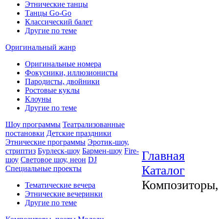
Этнические танцы
Танцы Go-Go
Классический балет
Другие по теме
Оригинальный жанр
Оригинальные номера
Фокусники, иллюзионисты
Пародисты, двойники
Ростовые куклы
Клоуны
Другие по теме
Шоу программы
Театрализованные
постановки
Детские праздники
Этнические программы
Эротик-шоу,
стриптиз
Бурлеск-шоу
Бармен-шоу
Fire-
Главная
шоу
Световое шоу, неон
DJ
Каталог
Специальные проекты
Композиторы,
Тематические вечера
Этнические вечеринки
Другие по теме