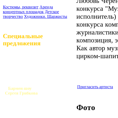
Любовь Черен
конкурса "Му
Костюмы, реквизит
Аренда
концертных площадок
Детское
исполнитель)
творчество
Художники. Шаржисты
конкурса ком
журналистики
Специальные
композиция, э
предложения
Как автор му
цирком-шапит
Пригласить артиста
Бармен-шоу
Сергея Грибкова
Фото