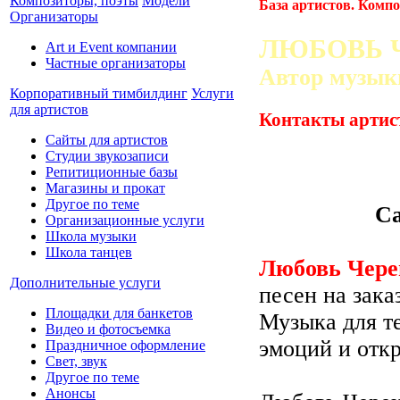
Композиторы, поэты
Модели
База артистов. Комп
Организаторы
ЛЮБОВЬ 
Art и Event компании
Частные организаторы
Автор музык
Корпоративный тимбилдинг
Услуги
для артистов
Контакты артис
Сайты для артистов
Студии звукозаписи
Репитиционные базы
Магазины и прокат
Другое по теме
С
Организационные услуги
Школа музыки
Школа танцев
Любовь Чере
Дополнительные услуги
песен на зака
Площадки для банкетов
Музыка для те
Видео и фотосъемка
эмоций и отк
Праздничное оформление
Свет, звук
Другое по теме
Анонсы