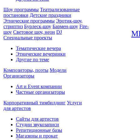
Шоу программы
Театрализованные
постановки
Детские праздники
Этнические программы
Эротик-шоу,
стриптиз
Бурлеск-шоу
Бармен-шоу
Fire-
М
шоу
Световое шоу, неон
DJ
Специальные проекты
Тематические вечера
Этнические вечеринки
Другие по теме
Композиторы, поэты
Модели
Организаторы
Art и Event компании
Частные организаторы
Корпоративный тимбилдинг
Услуги
для артистов
Сайты для артистов
Студии звукозаписи
Репитиционные базы
Магазины и прокат