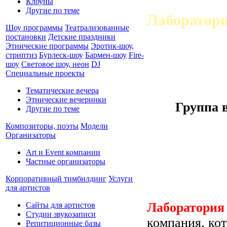
Клоуны
Другие по теме
Лаборатор
Шоу программы
Театрализованные
постановки
Детские праздники
Этнические программы
Эротик-шоу,
стриптиз
Бурлеск-шоу
Бармен-шоу
Fire-
шоу
Световое шоу, неон
DJ
Специальные проекты
Тематические вечера
Этнические вечеринки
Группа 
Другие по теме
Композиторы, поэты
Модели
Организаторы
Art и Event компании
Частные организаторы
Корпоративный тимбилдинг
Услуги
для артистов
Лаборатория
Сайты для артистов
Студии звукозаписи
компания, кот
Репитиционные базы