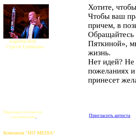
Хотите, чтобы
Чтобы ваш пр
причем, в по
Обращайтесь 
Бармен-шоу
Пяткиной», м
Сергея Грибкова
жизнь.
Нет идей? Не 
пожеланиях и
принесет жел
Пирамида из бокалов
Пригласить артиста
с шампанским
Компания "HIT MEDIA"