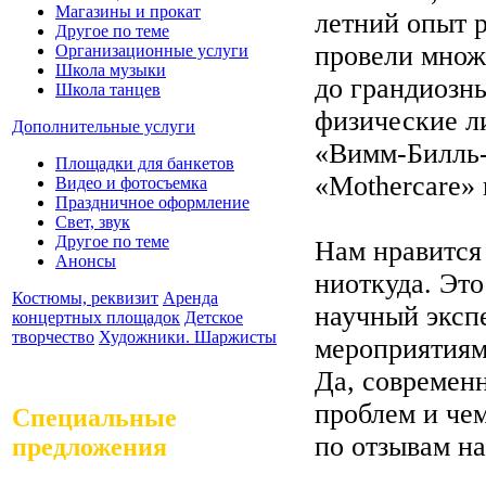
Магазины и прокат
летний опыт 
Другое по теме
провели множ
Организационные услуги
Школа музыки
до грандиозны
Школа танцев
физические л
Дополнительные услуги
«Вимм-Билль
Площадки для банкетов
«Mothercare» 
Видео и фотосъемка
Праздничное оформление
Свет, звук
Другое по теме
Нам нравится 
Анонсы
ниоткуда. Эт
Костюмы, реквизит
Аренда
научный эксп
концертных площадок
Детское
творчество
Художники. Шаржисты
мероприятиям
Да, современ
проблем и чем
Специальные
по отзывам н
предложения