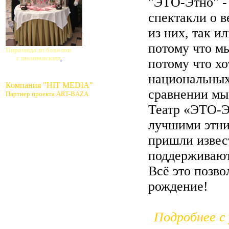
"ЭТО-Этно" -
спектакли о 
из них, так и
потому что мы
Пирамида из бокалов
с шампанским
потому что х
национальных 
Компания "HIT MEDIA"
сравнении мы
Партнер проекта ART-BAZA
Театр «ЭТО-Эт
лучшими этни
пришли извес
поддерживают
Всё это позво
рождение!
Подробнее с