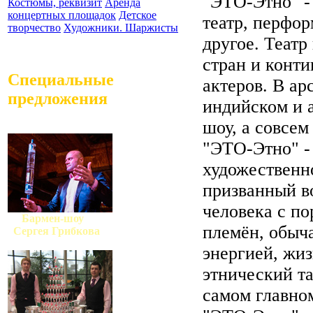
"ЭТО-Этно" -
Костюмы, реквизит
Аренда
концертных площадок
Детское
театр, перфо
творчество
Художники. Шаржисты
другое. Театр
стран и конт
Специальные
актеров. В ар
предложения
индийском и 
шоу, а совсем
"ЭТО-Этно" -
художественн
призванный в
человека с п
Бармен-шоу
племён, обыч
Сергея Грибкова
энергией, жи
этнический та
самом главно