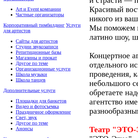
и страсти — 
Красивый вос
Art и Event компании
Частные организаторы
никого из ваш
Корпоративный тимбилдинг
Услуги
Мы поможем в
для артистов
латино шоу, ш
Сайты для артистов
Студии звукозаписи
Репитиционные базы
Концертное а
Магазины и прокат
отдельного и
Другое по теме
Организационные услуги
проведения, к
Школа музыки
Школа танцев
небольшого се
Дополнительные услуги
обретаете на
агентство им
Площадки для банкетов
Видео и фотосъемка
разнообразны
Праздничное оформление
Свет, звук
Другое по теме
Театр "ЭТО
Анонсы