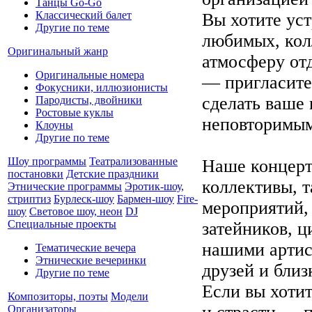
Танцы Go-Go
Классический балет
Вы хотите уст
Другие по теме
любимых, колл
Оригинальный жанр
атмосферу от
Оригинальные номера
— пригласите
Фокусники, иллюзионисты
сделать ваше
Пародисты, двойники
Ростовые куклы
неповторимым
Клоуны
Другие по теме
Шоу программы
Театрализованные
Наше концерт
постановки
Детские праздники
коллективы, 
Этнические программы
Эротик-шоу,
стриптиз
Бурлеск-шоу
Бармен-шоу
Fire-
мероприятий, 
шоу
Световое шоу, неон
DJ
Специальные проекты
затейников, ц
нашими артис
Тематические вечера
Этнические вечеринки
друзей и бли
Другие по теме
Если вы хоти
Композиторы, поэты
Модели
Организаторы