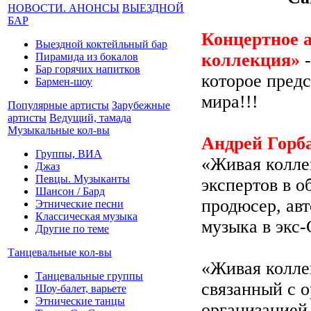
НОВОСТИ. АНОНСЫ
ВЫЕЗДНОЙ
БАР
Концертное 
Выездной коктейльный бар
коллекция»
-
Пирамида из бокалов
Бар горячих напитков
которое пред
Бармен-шоу
мира!!!
Популярные артисты
Зарубежные
артисты
Ведущий, тамада
Музыкальные кол-вы
Андрей Горб
Группы, ВИА
«Живая колле
Джаз
Певцы. Музыканты
экспертов в о
Шансон / Бард
продюсер, ав
Этнические песни
Классическая музыка
музыка в экс-
Другие по теме
Танцевальные кол-вы
«Живая колле
Танцевальные группы
связанный с 
Шоу-балет, варьете
Этнические танцы
организацией