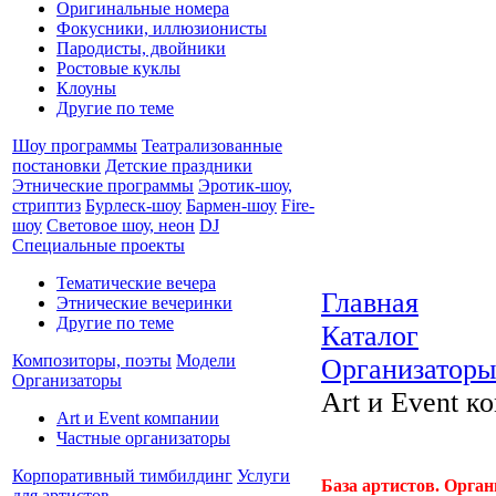
Оригинальные номера
Фокусники, иллюзионисты
Пародисты, двойники
Ростовые куклы
Клоуны
Другие по теме
Шоу программы
Театрализованные
постановки
Детские праздники
Этнические программы
Эротик-шоу,
стриптиз
Бурлеск-шоу
Бармен-шоу
Fire-
шоу
Световое шоу, неон
DJ
Специальные проекты
Тематические вечера
Главная
Этнические вечеринки
Другие по теме
Каталог
Композиторы, поэты
Модели
Организаторы
Организаторы
Art и Event к
Art и Event компании
Частные организаторы
Корпоративный тимбилдинг
Услуги
База артистов. Орга
для артистов