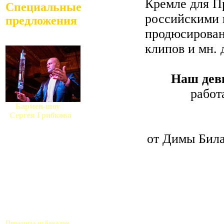
Кремле для Пр
Специальные
российскими 
предложения
продюсирован
клипов и мн. 
Наш дев
работ
Бармен-шоу
Сергея Грибкова
от Димы Била
Пирамида из бокалов