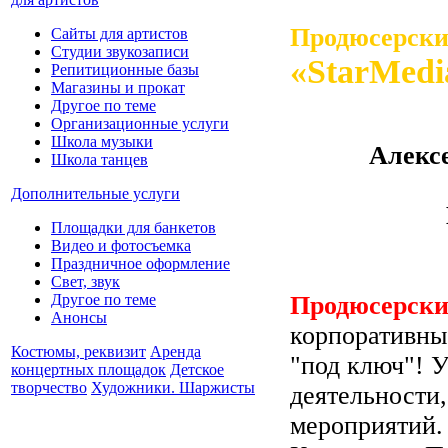
Продюсерски
Сайты для артистов
Студии звукозаписи
«StarMedi
Репитиционные базы
Магазины и прокат
Другое по теме
Организационные услуги
Школа музыки
Алекс
Школа танцев
Дополнительные услуги
Площадки для банкетов
Видео и фотосъемка
Праздничное оформление
Свет, звук
Продюсерски
Другое по теме
Анонсы
корпоративны
Костюмы, реквизит
Аренда
"под ключ"! 
концертных площадок
Детское
творчество
Художники. Шаржисты
деятельности,
мероприятий.