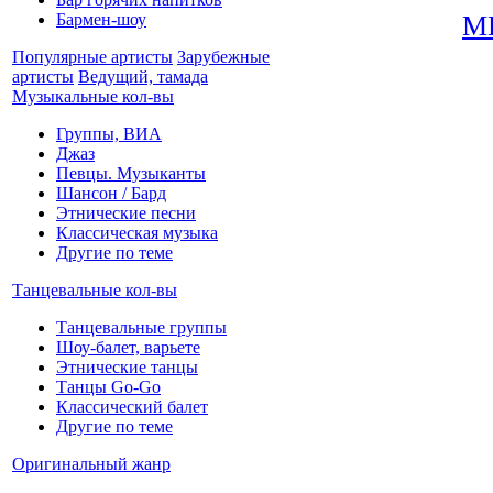
Бармен-шоу
М
Популярные артисты
Зарубежные
артисты
Ведущий, тамада
Музыкальные кол-вы
Группы, ВИА
Джаз
Певцы. Музыканты
Шансон / Бард
Этнические песни
Классическая музыка
Другие по теме
Танцевальные кол-вы
Танцевальные группы
Шоу-балет, варьете
Этнические танцы
Танцы Go-Go
Классический балет
Другие по теме
Оригинальный жанр