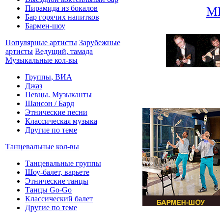
Пирамида из бокалов
М
Бар горячих напитков
Бармен-шоу
Популярные артисты
Зарубежные
артисты
Ведущий, тамада
Музыкальные кол-вы
Группы, ВИА
Джаз
Певцы. Музыканты
Шансон / Бард
Этнические песни
Классическая музыка
Другие по теме
Танцевальные кол-вы
Танцевальные группы
Шоу-балет, варьете
Этнические танцы
Танцы Go-Go
Классический балет
Другие по теме