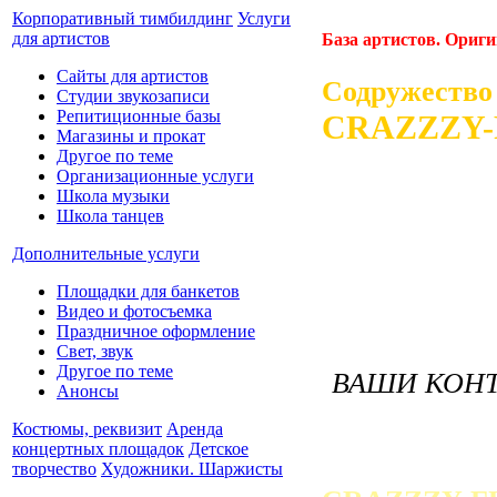
Корпоративный тимбилдинг
Услуги
для артистов
База артистов. Ориг
Сайты для артистов
Содружество
Студии звукозаписи
Репитиционные базы
CRAZZZY-
Магазины и прокат
Другое по теме
Организационные услуги
Школа музыки
Школа танцев
Дополнительные услуги
Площадки для банкетов
Видео и фотосъемка
Праздничное оформление
Свет, звук
Другое по теме
ВАШИ КОНТ
Анонсы
Костюмы, реквизит
Аренда
концертных площадок
Детское
творчество
Художники. Шаржисты