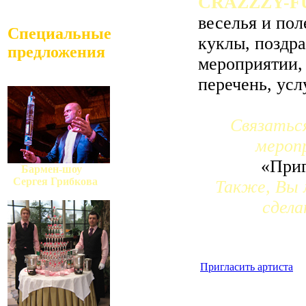
CRAZZZY-F
веселья и по
Специальные
куклы, поздра
предложения
мероприятии, 
перечень, ус
Связатьс
мероп
«Приг
Бармен-шоу
Сергея Грибкова
Также, Вы 
сдела
Пригласить артиста