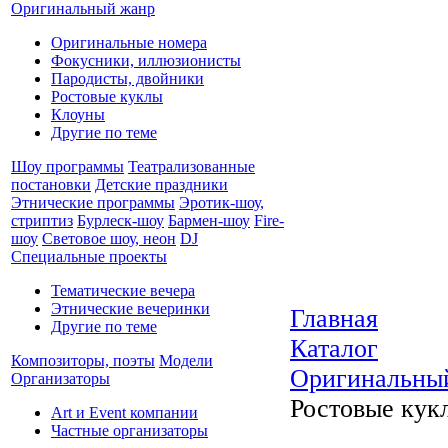
Оригинальный жанр
Оригинальные номера
Фокусники, иллюзионисты
Пародисты, двойники
Ростовые куклы
Клоуны
Другие по теме
Шоу программы
Театрализованные
постановки
Детские праздники
Этнические программы
Эротик-шоу,
стриптиз
Бурлеск-шоу
Бармен-шоу
Fire-
шоу
Световое шоу, неон
DJ
Специальные проекты
Тематические вечера
Этнические вечеринки
Главная
Другие по теме
Каталог
Композиторы, поэты
Модели
Оригинальны
Организаторы
Ростовые кук
Art и Event компании
Частные организаторы