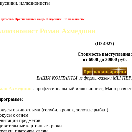
кусники, иллюзионисты
а артистов. Оригинальный жанр. Фокусники. Иллюзионисты
ллюзионист Роман Ахмедшин
(ID 4927)
Стоимость выступления:
от 6000 до 30000 руб.
ВАШИ КОНТАКТЫ из формы-заявки МЫ ПЕ
ман Ахмедшин
- профессиональный иллюзионист, Мастер своего
программе:
фокусы с животными (голуби, кролик, золотые рыбки)
фокусы с огнем
левитации предметов
удивительные карточные трюки
веревки, платочки, свечи