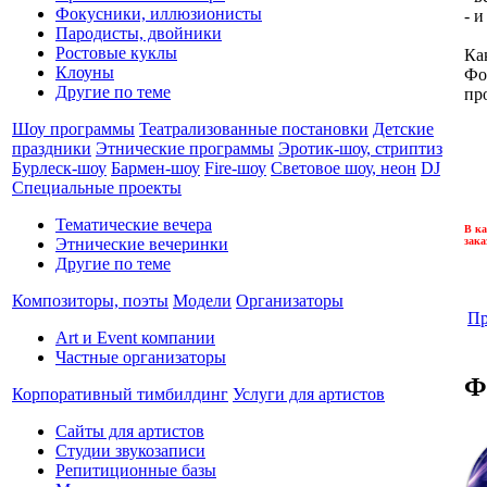
Фокусники, иллюзионисты
- и
Пародисты, двойники
Ростовые куклы
Ка
Клоуны
Фо
Другие по теме
пр
Шоу программы
Театрализованные постановки
Детские
праздники
Этнические программы
Эротик-шоу, стриптиз
Бурлеск-шоу
Бармен-шоу
Fire-шоу
Световое шоу, неон
DJ
Специальные проекты
Тематические вечера
В ка
зака
Этнические вечеринки
Другие по теме
Композиторы, поэты
Модели
Организаторы
Пр
Art и Event компании
Частные организаторы
Ф
Корпоративный тимбилдинг
Услуги для артистов
Сайты для артистов
Студии звукозаписи
Репитиционные базы