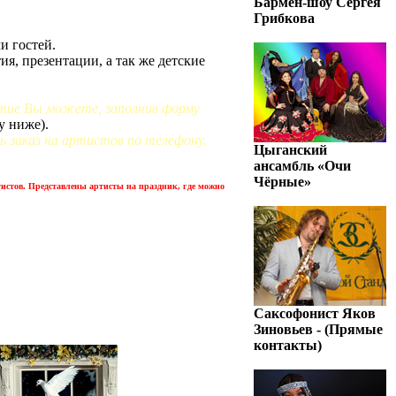
Бармен-шоу Сергея
Грибкова
и гостей.
я, презентации, а так же детские
ятие Вы можете, заполнив форму
у ниже).
 заказ на артистов по телефону.
Цыганский
ансамбль «Очи
Чёрные»
тистов. Представлены артисты на праздник, где можно
Саксофонист Яков
Зиновьев - (Прямые
контакты)