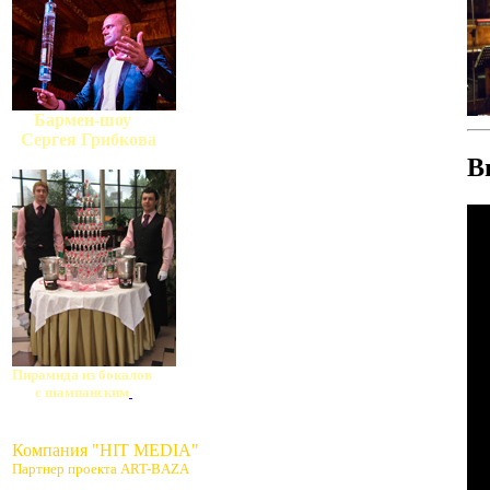
Бармен-шоу
Сергея Грибкова
В
Пирамида из бокалов
с шампанским
Компания "HIT MEDIA"
Партнер проекта ART-BAZA