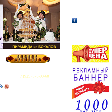
АФИША /
АНОНС!
+7 (925) 878-03-68