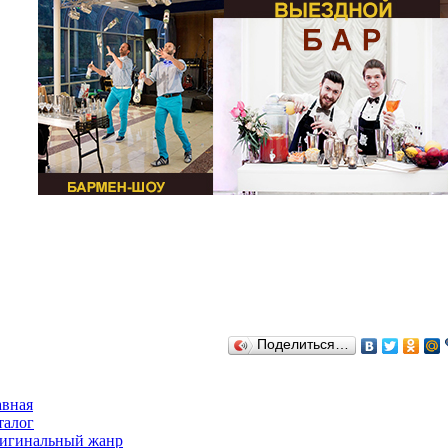
Поделиться…
авная
талог
игинальный жанр