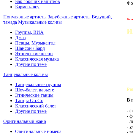
Бар горячих напитков
Фо
Бармен-шоу
Популярные артисты
Зарубежные артисты
Ведущий,
Баз
тамада
Музыкальные кол-вы
И
Группы, ВИА
Джаз
Певцы. Музыканты
Шансон / Бард
Этнические песни
Классическая музыка
Другие по теме
Танцевальные кол-вы
Танцевальные группы
Ро
Шоу-балет, варьете
Этнические танцы
В 
Танцы Go-Go
Классический балет
- 
Другие по теме
- 
- 
Оригинальный жанр
- 
Оригинальные номера
- 