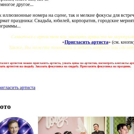
 многое другое...
к иллюзионные номера на сцене, так и мелкие фокусы для встреч
рмат праздника: Свадьба, юбилей, корпоратив, городские мерияти
ограммы...
Связаться с артистом или заказать артиста на меропри
«
Пригласить артиста
» (см. кнопк
Также, Вы можете позвонить и задать вопросы или сделать
талоге артистов можно пригласить артиста, узнать цены на артистов, посмотреть контакты ар
зать артистов на свадьбу. Заказать фокусника на свадьбу. Пригласить фокусника на праздник.
игласить артиста
ото