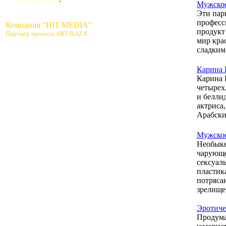
Мужское
Эти пар
професс
Компания "HIT MEDIA"
продукт
Партнер проекта ART-BAZA
мир кра
сладким
Карина 
Карина 
четырех
и белли
актриса
Арабски
Мужское
Необыкн
чарующе
сексуал
пластик
потряса
зрелище
Эротич
Продума