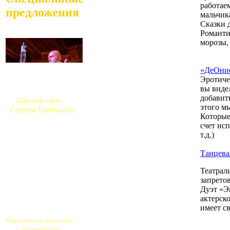
работае
предложения
мальчик
Сказки 
Романти
морозы, 
«ДеОнис
Эротиче
вы видел
добавит
Бармен-шоу
этого м
Сергея Грибкова
Которые
счет исп
т.д.)
Танцева
Театрал
запрето
Дуэт «Э
актерско
имеет с
Пирамида из бокалов
с шампанским