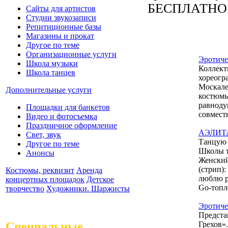
БЕСПЛАТНО
Сайты для артистов
Студии звукозаписи
Репитиционные базы
Магазины и прокат
Другое по теме
Организационные услуги
Эротич
Школа музыки
Коллект
Школа танцев
хореогр
Москале
Дополнительные услуги
костюмы
равноду
Площадки для банкетов
совмест
Видео и фотосъемка
Праздничное оформление
АЭЛИТА 
Свет, звук
Танцую 
Другое по теме
Школы т
Анонсы
Женский
(стрип):
Костюмы, реквизит
Аренда
люблю р
концертных площадок
Детское
Go-топле
творчество
Художники. Шаржисты
Эротиче
Предста
Специальные
Грехов».