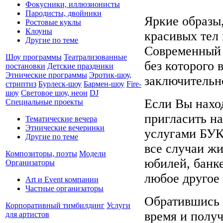
Фокусники, иллюзионисты
Пародисты, двойники
Яркие образы
Ростовые куклы
Клоуны
красивых тел
Другие по теме
Современный с
Шоу программы
Театрализованные
без которого 
постановки
Детские праздники
Этнические программы
Эротик-шоу,
заключительно
стриптиз
Бурлеск-шоу
Бармен-шоу
Fire-
шоу
Световое шоу, неон
DJ
Если Вы наход
Специальные проекты
пригласить н
Тематические вечера
Этнические вечеринки
услугами БУК
Другие по теме
все случаи жи
Композиторы, поэты
Модели
юбилей, банке
Организаторы
любое другое
Art и Event компании
Частные организаторы
Обратившись 
Корпоративный тимбилдинг
Услуги
время и полу
для артистов