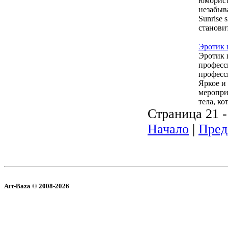
юморист
незабыв
Sunrise
станови
Эротик
Эротик 
професс
професс
Яркое и
меропри
тела, к
Страница 21 -
Начало
|
Пред
Art-Baza © 2008-2026