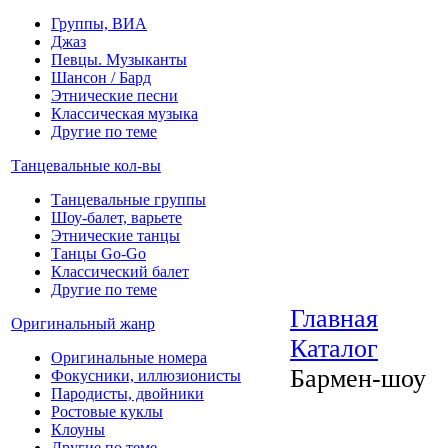
Группы, ВИА
Джаз
Певцы. Музыканты
Шансон / Бард
Этнические песни
Классическая музыка
Другие по теме
Танцевальные кол-вы
Танцевальные группы
Шоу-балет, варьете
Этнические танцы
Танцы Go-Go
Классический балет
Другие по теме
Главная
Оригинальный жанр
Каталог
Оригинальные номера
Бармен-шоу
Фокусники, иллюзионисты
Пародисты, двойники
Ростовые куклы
Клоуны
Другие по теме