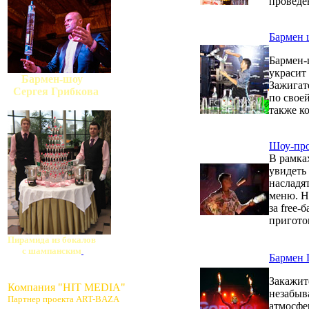
проведе
Бармен 
Бармен-
украсит
Бармен-шоу
Зажигат
Сергея Грибкова
по свое
также к
Шоу-пр
В рамк
увидеть
насладя
меню. Н
за free
пригото
Пирамида из бокалов
с шампанским
Бармен 
Закажит
Компания "HIT MEDIA"
незабыв
Партнер проекта ART-BAZA
атмосфе