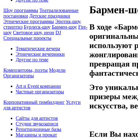
Бармен-ш
Шоу программы
Театрализованные
постановки
Детские праздники
Этнические программы
Эротик-шоу,
В ходе «Бар
стриптиз
Бурлеск-шоу
Бармен-шоу
Fire-
шоу
Световое шоу, неон
DJ
оригинальны
Специальные проекты
используют 
Тематические вечера
жонглирован
Этнические вечеринки
Другие по теме
превращая п
Композиторы, поэты
Модели
фантастическ
Организаторы
Это уникаль
Art и Event компании
Частные организаторы
призеры меж
Корпоративный тимбилдинг
Услуги
искусства, в
для артистов
Сайты для артистов
Студии звукозаписи
Репитиционные базы
Если Вы нахо
Магазины и прокат