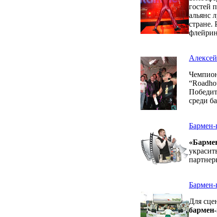
гостей 
альянс 
стране.
флейрин
Алексей 
Чемпион
“Roadhou
Победит
среди б
Бармен-
«Барме
украсит
партнер
Бармен-
Для сце
бармен