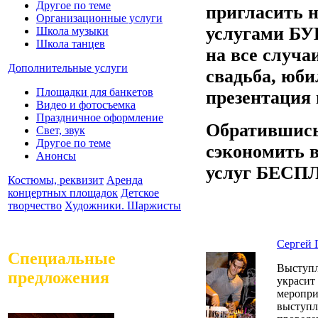
Другое по теме
пригласить н
Организационные услуги
услугами БУ
Школа музыки
Школа танцев
на все случа
Дополнительные услуги
свадьба, юби
Площадки для банкетов
презентация 
Видео и фотосъемка
Праздничное оформление
Обратившись
Свет, звук
Другое по теме
сэкономить 
Анонсы
услуг БЕСП
Костюмы, реквизит
Аренда
концертных площадок
Детское
творчество
Художники. Шаржисты
Сергей 
Специальные
Выступл
предложения
украсит
меропри
выступл