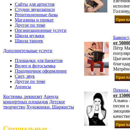
Евгения
Сайты для артистов
исполне
Студии звукозаписи
Голливу
Репитиционные базы
Магазины и прокат
Другое по теме
Организационные услуги
Школа музыки
Баянис
Школа танцев
от 50000
Пётр Ма
Дополнительные услуги
популяр
Цыганов
Площадки для банкетов
благода
Видео и фотосъемка
Матрёни
Праздничное оформление
Свет, звук
Другое по теме
Анонсы
Певица 
от 1500
Костюмы, реквизит
Аренда
Альяна 
концертных площадок
Детское
песни и
творчество
Художники. Шаржисты
эмоциям
качеств
Специальные