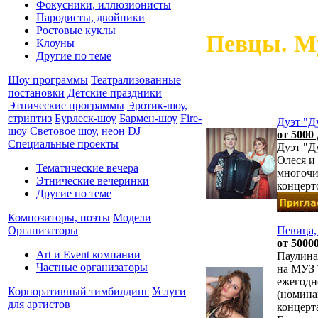
Фокусники, иллюзионисты
Пародисты, двойники
Ростовые куклы
Певцы. М
Клоуны
Другие по теме
Шоу программы
Театрализованные
постановки
Детские праздники
Этнические программы
Эротик-шоу,
стриптиз
Бурлеск-шоу
Бармен-шоу
Fire-
Дуэт "Д
шоу
Световое шоу, неон
DJ
от 5000 
Специальные проекты
Дуэт "Д
Олеся и
Тематические вечера
многочи
Этнические вечеринки
концерт
Другие по теме
Композиторы, поэты
Модели
Организаторы
Певица,
от 50000
Art и Event компании
Паулина
Частные организаторы
на МУЗ 
ежегодн
Корпоративный тимбилдинг
Услуги
(номина
для артистов
концерт