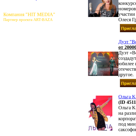
конкурс
номеров
участии 
Компания "HIT MEDIA"
Олеся Гр
Партнер проекта ART-BAZA
Дуэт "Bo
от 20000
Дуэт «B
создаду
юбилее 
отечест
другое.
Ольга K
(ID 4511
Ольга K
на разл
корпора
под мин
саксофон