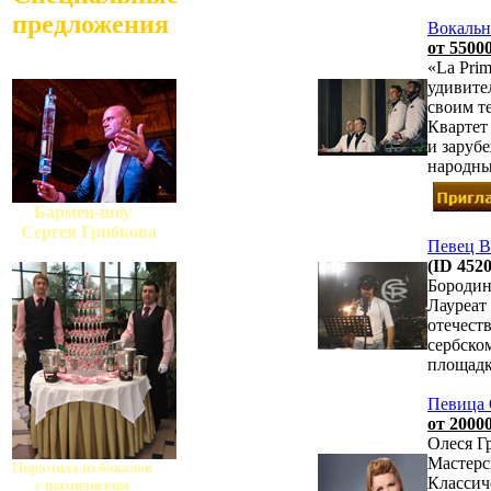
предложения
Вокальн
от 55000
«La Pri
удивите
своим т
Квартет
и заруб
народны
Бармен-шоу
Сергея Грибкова
Певец В
(ID 4520
Бородин
Лауреат
отечест
сербско
площадк
Певица 
от 20000
Олеся Г
Мастерс
Пирамида из бокалов
Классич
с шампанским