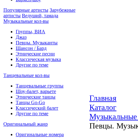
Популярные артисты
Зарубежные
артисты
Ведущий, тамада
Музыкальные кол-вы
Группы, ВИА
Джаз
Певцы. Музыканты
Шансон / Бард
Этнические песни
Классическая музыка
Другие по теме
Танцевальные кол-вы
Танцевальные группы
Шоу-балет, варьете
Главная
Этнические танцы
Танцы Go-Go
Каталог
Классический балет
Другие по теме
Музыкальные
Оригинальный жанр
Певцы. Музы
Оригинальные номера