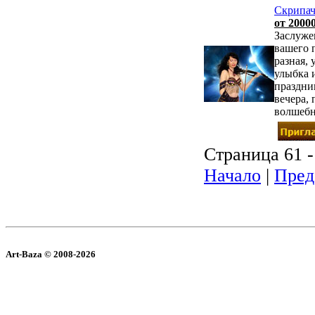
Скрипач
от 20000
Заслуже
вашего 
разная, 
улыбка 
праздни
вечера,
волшебн
Страница 61 -
Начало
|
Пред
Art-Baza © 2008-2026