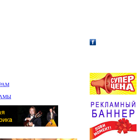
АФИША /
АНОНС!
РАМ
ЛАМЫ