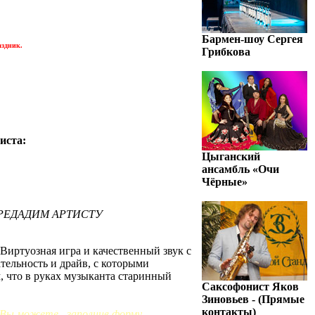
Бармен-шоу Сергея
аздник.
Грибкова
иста:
Цыганский
ансамбль «Очи
Чёрные»
ЕРЕДАДИМ АРТИСТУ
Виртуозная игра и качественный звук с
тельность и драйв, с которыми
, что в руках музыканта старинный
Саксофонист Яков
Зиновьев - (Прямые
контакты)
 Вы можете, заполнив форму