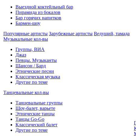
Выездной коктейльный бар
Пирамида из бокалов
Бар горячих напитков
Бармен-шоу
Популярные артисты
Зарубежные артисты
Ведущий, тамада
Музыкальные кол-вы
Группы, ВИА
Джаз
Певцы. Музыканты
Шансон / Бард
Этнические песни
Классическая музыка
Другие по теме
Танцевальные кол-вы
Танцевальные группы
Шоу-балет, варьете
Этнические танцы
Танцы Go-Go
Классический балет
Другие по теме