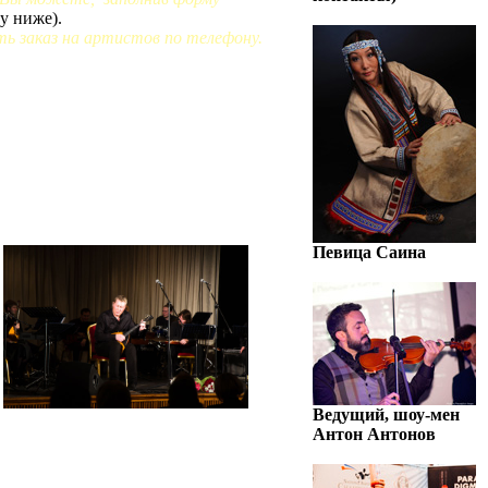
у ниже).
ь заказ на артистов по телефону.
Певица Саина
Ведущий, шоу-мен
Антон Антонов