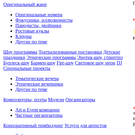
Оригинальный жанр
Оригинальные номера
Фокусники, иллюзионисты
Б
Пародисты, двойники
Ростовые куклы
Клоуны
Другие по теме
Шоу программы
Театрализованные постановки
Детские
праздники
Этнические программы
Эротик-шоу, стриптиз
Бурлеск-шоу
Бармен-шоу
Fire-шоу
Световое шоу, неон
DJ
Специальные проекты
Тематические вечера
Этнические вечеринки
Другие по теме
Композиторы, поэты
Модели
Организаторы
Art и Event компании
Частные организаторы
Корпоративный тимбилдинг
Услуги для артистов