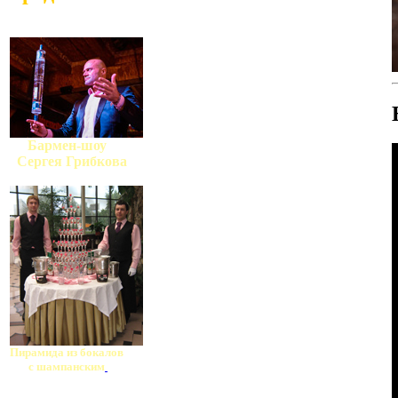
Бармен-шоу
Сергея Грибкова
Пирамида из бокалов
с шампанским