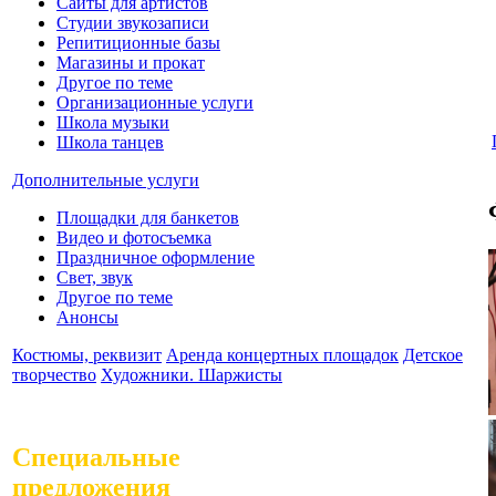
Сайты для артистов
Студии звукозаписи
Репитиционные базы
Магазины и прокат
Другое по теме
Организационные услуги
Школа музыки
Школа танцев
Дополнительные услуги
Площадки для банкетов
Видео и фотосъемка
Праздничное оформление
Свет, звук
Другое по теме
Анонсы
Костюмы, реквизит
Аренда концертных площадок
Детское
творчество
Художники. Шаржисты
Специальные
предложения