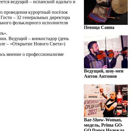
еется ведущий – испанский идальго и
то проведения курортный посёлок
Гости – 32 генеральных директора
льного фольклорного исполнителя
Певица Саина
ръ».
ии. Ведущий – конкистадор (день
тиле – «Открытие Нового Света»)
ось мнение о профессионализме
Ведущий, шоу-мен
Антон Антонов
Bar-Show-Woman,
модель, Prima GO-
GO Dance Надежда