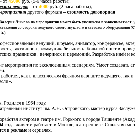
– от
45000
руб. (5-6 часов работы);
ских вечеров
– от
4000
руб. (2 часа работы);
мероприятия
другого формата –
стоимость договорная
.
Валерия Лыкова на мероприятии может быть увеличена в зависимости от:
с
ставления со стороны ведущего своего звукового и светового оборудования (
б.
).
рофессиональный ведущий, шоумен, аниматор, конферансье, акт
вость, тактичность, коммуникабельность. Большой опыт в пров
етских праздников, вечеринок и церемоний. Разработка идей и 
т мероприятия по эксклюзивным сценариям. Умеет создавать ат
ей.
аботает, как в классическом фрачном варианте ведущего, так и 
если».
 Родился в 1964 году.
тральный институт им. А.Н. Островского, мастер курса Заслуже
оработал актером в театре им. Горького в городе Ташкенте (Ак
004 года живет и работает в Москве, в антрепризе. Снялся во м
ся в рекламе и сериалах.