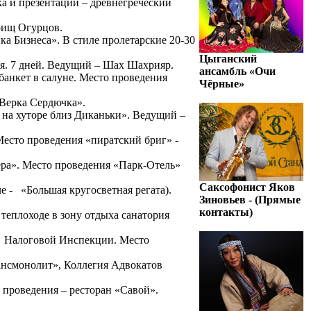
а и презентаций – древнегреческий
рищ Огурцов.
 Бизнеса». В стиле пролетарские 20-30
Цыганский
. 7 дней. Ведущий – Шах Шахрияр.
ансамбль «Очи
банкет в салуне. Место проведения
Чёрные»
Верка Сердючка».
на хуторе близ Диканьки». Ведущий –
есто проведения «пиратский бриг» -
ера». Место проведения «Парк-Отель»
Саксофонист Яков
е - «Большая кругосветная регата).
Зиновьев - (Прямые
контакты)
теплоходе в зону отдыха санатория
й Налоговой Инспекции. Место
ансмонолит», Коллегия Адвокатов
проведения – ресторан «Савой».