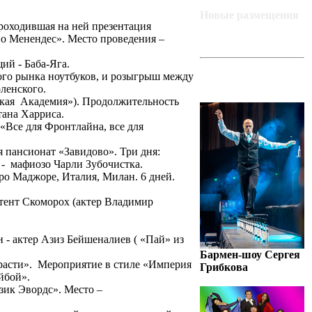
Новые размещения
роходившая на ней презентация
 Менендес». Место проведения –
ий - Баба-Яга.
ART-BAZA
ого рынка ноутбуков, и розыгрыш между
РЕКОМЕНДУЕТ
ленского.
кая Академия»). Продолжительность
тана Харриса.
«Все для Фронтлайна, все для
 пансионат «Завидово». Три дня:
- мафиозо Чарли Зубочистка.
ро Маджоре, Италия, Милан. 6 дней.
тент Скоморох (актер Владимир
 актер Азиз Бейшеналиев ( «Пай» из
Бармен-шоу Сергея
расти». Мероприятие в стиле «Империя
Грибкова
йбой».
зик Эвордс». Место –