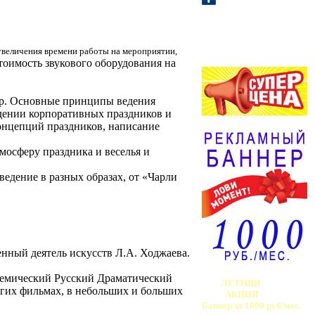
АФИША /
АНОНС!
увеличения времени работы на мероприятии,
тоимость звукового оборудования на
ер. Основные принципы ведения
едении корпоративных праздников и
концепций праздников, написание
мосферу праздника и веселья и
ведение в разных образах, от «Чарли
нный деятель искусств Л.А. Ходжаева.
адемический Русский Драматический
ЛЕТНЯЯ
ногих фильмах, в небольших и больших
АКЦИЯ
Баннер за 1000 руб/мес.