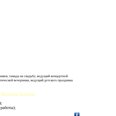
ков, тамада на свадьбу, ведущий концертной
атической вечеринки, ведущий детского праздника
 Валерия Лыкова:
);
 работы);