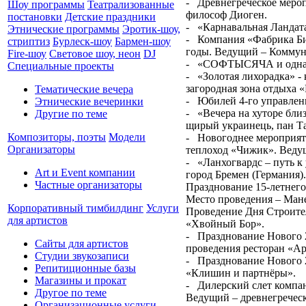
- Древнегреческое меро
Шоу программы
Театрализованные
философ Диоген.
постановки
Детские праздники
- «Карнавальная Ландата
Этнические программы
Эротик-шоу,
- Компания «Фабрика Би
стриптиз
Бурлеск-шоу
Бармен-шоу
годы. Ведущий – Коммун
Fire-шоу
Световое шоу, неон
DJ
- «СОФТЫСЯЧА и одна но
Специальные проекты
- «Золотая лихорадка» -
загородная зона отдыха 
Тематические вечера
- Юбилей 4-го управлен
Этнические вечеринки
- «Вечера на хуторе бл
Другие по теме
щирый украинець, пан Та
Композиторы, поэты
Модели
- Новогоднее мероприят
Организаторы
теплоход «Чижик». Веду
- «Ланхогвардс – путь к
Art и Event компании
город Бремен (Германия)
Частные организаторы
Празднование 15-летнего
Место проведения – Ман
Корпоративный тимбилдинг
Услуги
Проведение Дня Строител
для артистов
«Хвойный Бор».
- Празднование Нового 
Сайты для артистов
проведения ресторан «А
Студии звукозаписи
- Празднование Нового 
Репитиционные базы
«Клишин и партнёры».
Магазины и прокат
- Дилерский слет компан
Другое по теме
Ведущий – древнегречес
Организационные услуги