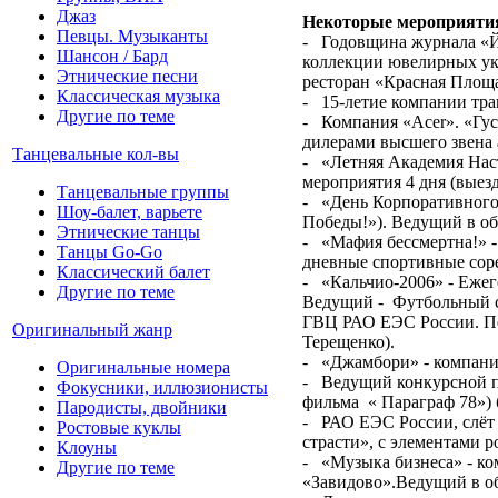
Джаз
Некоторые мероприяти
Певцы. Музыканты
- Годовщина журнала «Й
Шансон / Бард
коллекции ювелирных ук
Этнические песни
ресторан «Красная Площ
Классическая музыка
- 15-летие компании тра
Другие по теме
- Компания «Acer». «Гус
дилерами высшего звена 
Танцевальные кол-вы
- «Летняя Академия Нас
мероприятия 4 дня (выезд
Танцевальные группы
- «День Корпоративного 
Шоу-балет, варьете
Победы!»). Ведущий в об
Этнические танцы
- «Мафия бессмертна!» -
Танцы Go-Go
дневные спортивные сор
Классический балет
- «Кальчио-2006» - Ежег
Другие по теме
Ведущий - Футбольный с
ГВЦ РАО ЕЭС России. Пе
Оригинальный жанр
Терещенко).
- «Джамбори» - компани
Оригинальные номера
- Ведущий конкурсной п
Фокусники, иллюзионисты
фильма « Параграф 78»)
Пародисты, двойники
- РАО ЕЭС России, слёт
Ростовые куклы
страсти», с элементами
Клоуны
- «Музыка бизнеса» - ко
Другие по теме
«Завидово».Ведущий в об