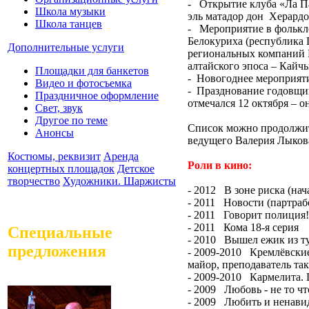
- Открытие клуба «Ла Па
Школа музыки
эль матадор дон Херардо
Школа танцев
- Мероприятие в фолькло
Белокуриха (республика 
Дополнительные услуги
региональных компаний 
алтайского эпоса – Кайч
Площадки для банкетов
- Новогоднее мероприяти
Видео и фотосъемка
- Празднование годовщи
Праздничное оформление
отмечался 12 октября – 
Свет, звук
Другое по теме
Список можно продолжит
Анонсы
ведущего Валерия Лыков
Костюмы, реквизит
Аренда
Роли в кино:
концертных площадок
Детское
творчество
Художники. Шаржисты
- 2012 В зоне риска (нач
- 2011 Новости (партраб
- 2011 Говорит полиция!
- 2011 Кома 18-я серия
Специальные
- 2010 Вышел ежик из т
предложения
- 2009-2010 Кремлёвски
майор, преподаватель та
- 2009-2010 Кармелита. 
- 2009 Любовь - не то чт
- 2009 Любить и ненавид