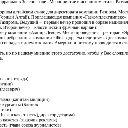
рранда» в Зеленограде . Мероприятие в испанском стиле. Разум
.
рном алтайском стиле для директората компании Газпром. Мес
Горный Алтай). Приглашающая компания «Газкомплектимпекс». 
Газпрома. Ведущий – первый вечер проводил в образе национа
ы. Второй вечер – классический фрачный вариант.
е у компании «Ампир-Декор». Место проведения – ресторан «Я
ны ребрендинга компании «Жел. Дор, Экспедиция» - Дня компан
он совпадал с днем открытия Америки и поэтому проводился в с
ь, но по нашему мнению этого достаточно, чтобы у Вас сложил
а.
альник отряда)
отник)
(главврач)
умана (капитан милиции)
е курсанты (Блинов-
ктики)
Цыганская страсть (директор детдома)
о кажется (заказчик рекламы)
еть (глава союза журналистов)