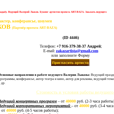
свадьбу. Ведущий Валерий Лыков. Букинг артистов проекта ART-BAZA. Заказать ведущего
актер, конферансье, шоумен
КОВ
(Партнёр проекта ART-BAZA)
(ID 4446)
Телефон:
+7 916-379-38-37 Андрей
;
E-mail:
zakazartista
@
gmail
.
com
или заполните Форму
Основные направления в работе ведущего Валерия Лыкова:
Ведущий праздни
программы, конферансье, актер театра и кино, актер для рекламы, ведущий тем
 др.
Стоимость и условия работы ведущего
Ведущий концертных программ
– от
40000
руб. (2-3 часа работы
Ведущий корпоративных мероприятий
– от
40000
руб. (3-4 часа
 от
40000
руб. (4-5 часов работы);