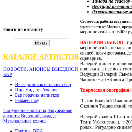
Тамада на свадьбу
Ведущий тематиче
Развлекательные 
Стоимость работы ведущего 
удаленности от Москвы, предо
Поиск по каталогу
мероприятии – от 6000 ру
ВАЛЕРИЙ ЛЫКОВ
- п
мероприятий - ненавязчи
свадеб, шоу-программ, д
КАТАЛОГ АРТИСТОВ
сценариев.
Валерий пишет и проводи
вовлекать в нее всех гост
НОВОСТИ. АНОНСЫ
ВЫЕЗДНОЙ
Ведущий Валерий Лыков р
БАР
Чаплина» до «Элвиса Пр
Выездной коктейльный бар
Пирамида из бокалов
Творческая биография:
Бар горячих напитков
Бармен-шоу
Лыков Валерий Иванович.
Окончил Ташкентский теа
Популярные артисты
Зарубежные
артисты
Ведущий, тамада
Валерий Лыков 10 лет пр
Музыкальные кол-вы
Театр Узбекистана), с 2
ролях. Регулярно снимает
Группы, ВИА