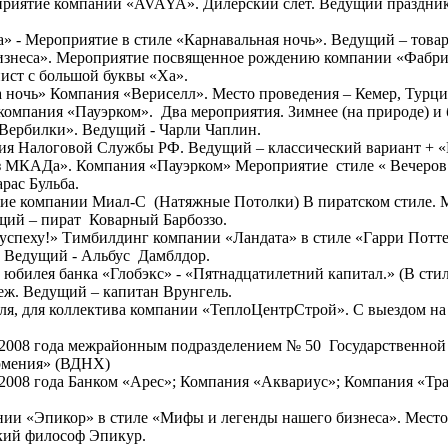
приятие компании «AVAYA». Дилерский слёт. Ведущий праздник
» - Мероприятие в стиле «Карнавальная ночь». Ведущий – това
знеса». Мероприятие посвященное рождению компании «Фабрика
ист с большой буквы «Ха».
чь» Компания «Вериселл». Место проведения – Кемер, Турция
 компания «Пауэрком». Два мероприятия. Зимнее (на природе) и 
«Вербилки». Ведущий - Чарли Чаплин.
ия Налоговой Службы РФ. Ведущий – классический вариант + «
из МКАДа». Компания «Пауэрком» Мероприятие стиле « Вечеров 
рас Бульба.
ие компании Миал-С (Натяжные Потолки) В пиратском стиле. М
щий – пират Коварный Барбоззо.
 успеху!» Тимбилдинг компании «Ландата» в стиле «Гарри Потт
. Ведущий - Альбус Дамблдор.
 юбилея банка «Глобэкс» - «Пятнадцатилетний капитал.» (В стил
еж. Ведущий – капитан Врунгель.
я, для коллектива компании «ТеплоЦентрСтрой». С выездом на 
2008 года межрайонным подразделением № 50 Государственно
рмения» (ВДНХ)
2008 года Банком «Арес»; Компания «Аквариус»; Компания «Тр
ии «Эпикор» в стиле «Мифы и легенды нашего бизнеса». Место 
кий философ Эпикур.