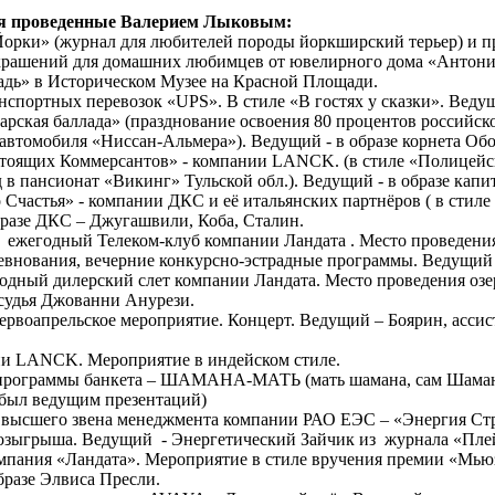
я проведенные Валерием Лыковым:
орки» (журнал для любителей породы йоркширский терьер) и п
рашений для домашних любимцев от ювелирного дома «Антонио
адь» в Историческом Музее на Красной Площади.
нспортных перевозок «UPS». В стиле «В гостях у сказки». Ведущ
арская баллада» (празднование освоения 80 процентов российск
автомобиля «Ниссан-Альмера»). Ведущий - в образе корнета Обо
тоящих Коммерсантов» - компании LANCK. (в стиле «Полицейс
 в пансионат «Викинг» Тульской обл.). Ведущий - в образе капи
Счастья» - компании ДКС и её итальянских партнёров ( в стиле 
разе ДКС – Джугашвили, Коба, Сталин.
 ежегодный Телеком-клуб компании Ландата . Место проведения
евнования, вечерние конкурсно-эстрадные программы. Ведущий 
одный дилерский слет компании Ландата. Место проведения озе
удья Джованни Анурези.
рвоапрельское мероприятие. Концерт. Ведущий – Боярин, ассис
и LANCK. Мероприятие в индейском стиле.
рограммы банкета – ШАМАНА-МАТЬ (мать шамана, сам Шаман -
 был ведущим презентаций)
 высшего звена менеджмента компании РАО ЕЭС – «Энергия Ст
 розыгрыша. Ведущий - Энергетический Зайчик из журнала «Пле
мпания «Ландата». Мероприятие в стиле вручения премии «Мью
разе Элвиса Пресли.