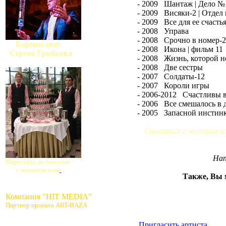
- 2009 Шантаж | Дело №
- 2009 Висяки-2 | Отдел
- 2009 Все для ее счасть
- 2008 Управа
- 2008 Срочно в номер-2
Бармен-шоу
- 2008 Икона | фильм 11
Сергея Грибкова
- 2008 Жизнь, которой н
- 2008 Две сестры
- 2007 Солдаты-12
- 2007 Короли игры
- 2006-2012 Счастливы в
- 2006 Все смешалось в 
- 2005 Запасной инстин
Связаться с ведущим и
Нап
Пирамида из бокалов
с шампанским
Также, Вы 
Компания "HIT MEDIA"
Партнер проекта ART-BAZA
Пригласить артиста