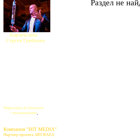
Раздел не най
Бармен-шоу
Сергея Грибкова
Пирамида из бокалов
с шампанским
Компания "HIT MEDIA"
Партнер проекта ART-BAZA