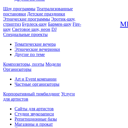
Шоу программы
Театрализованные
постановки
Детские праздники
Этнические программы
Эротик-шоу,
М
стриптиз
Бурлеск-шоу
Бармен-шоу
Fire-
шоу
Световое шоу, неон
DJ
Специальные проекты
Тематические вечера
Этнические вечеринки
Другие по теме
Композиторы, поэты
Модели
Организаторы
Art и Event компании
Частные организаторы
Корпоративный тимбилдинг
Услуги
для артистов
Сайты для артистов
Студии звукозаписи
Репитиционные базы
Магазины и прокат